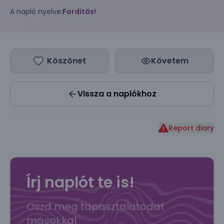
A napló nyelve:
Fordítás!
Köszönet
Követem
Vissza a naplókhoz
Report diary
Írj naplót te is!
Oszd meg tapasztalatodat
másokkal