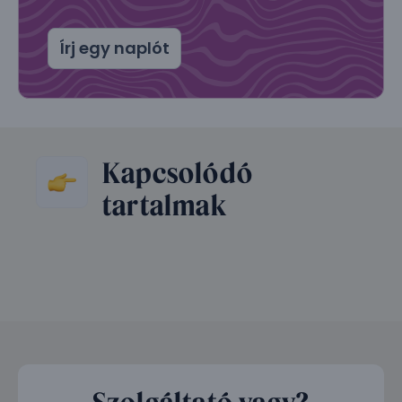
Írj egy naplót
Kapcsolódó
tartalmak
Szolgáltató vagy?