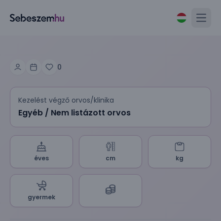
Open
0
Kezelést végző orvos/klinika
Egyéb / Nem listázott orvos
éves
cm
kg
gyermek