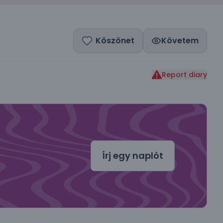
Köszönet
Követem
Report diary
dal
Írj egy naplót