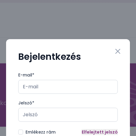
Bejelentkezés
Close mo
E-mail
*
kal
Jelszó
*
Emlékezz rám
Elfelejtett jelszó