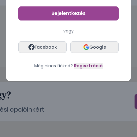
Bejelentkezés
vagy
Facebook
Google
Még nincs fiókod?
Regisztráció
gy?
ési opcióinkért