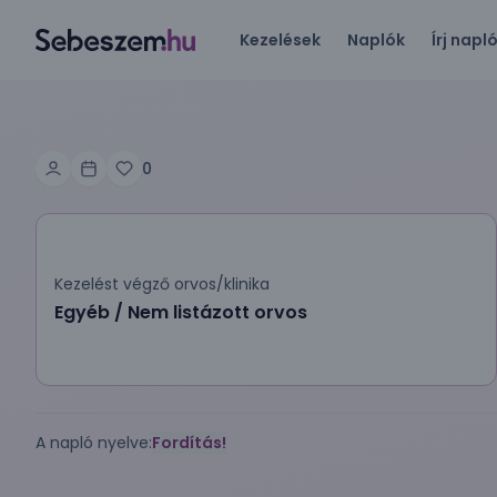
Kezelések
Naplók
Írj napl
0
Kezelést végző orvos/klinika
Egyéb / Nem listázott orvos
A napló nyelve:
Fordítás!