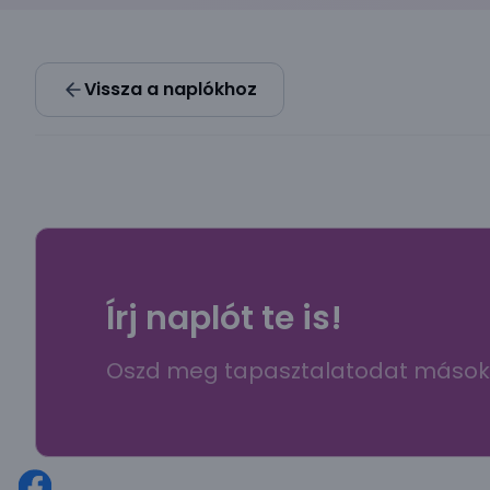
Vissza a naplókhoz
Írj naplót te is!
Oszd meg tapasztalatodat mások