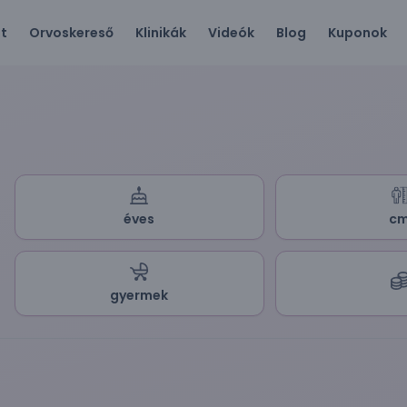
ót
Orvoskereső
Klinikák
Videók
Blog
Kuponok
éves
c
gyermek