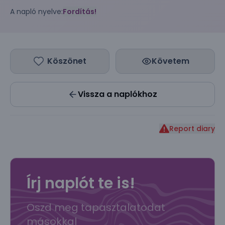
A napló nyelve:
Fordítás!
Köszönet
Követem
Vissza a naplókhoz
Report diary
Írj naplót te is!
Oszd meg tapasztalatodat
másokkal