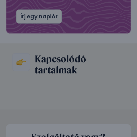
Írj egy naplót
Kapcsolódó
tartalmak
Szolgáltató vagy?