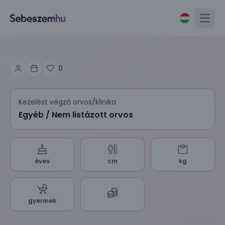
Open
0
Kezelést végző orvos/klinika
Egyéb / Nem listázott orvos
éves
cm
kg
gyermek