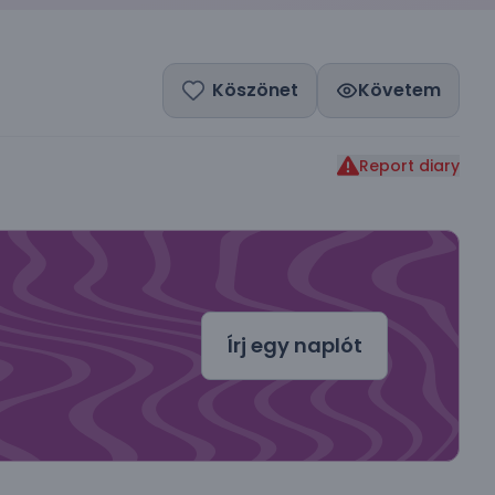
Köszönet
Követem
Report diary
dal
Írj egy naplót