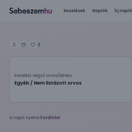
Kezelések
Naplók
Írj napl
0
Kezelést végző orvos/klinika
Egyéb / Nem listázott orvos
A napló nyelve:
Fordítás!