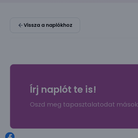
Vissza a naplókhoz
Írj naplót te is!
Oszd meg tapasztalatodat mások