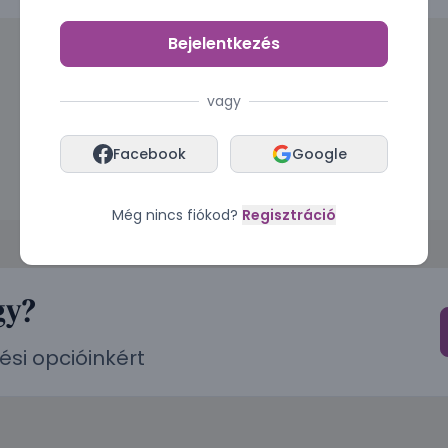
Bejelentkezés
vagy
Facebook
Google
Még nincs fiókod?
Regisztráció
gy?
ési opcióinkért