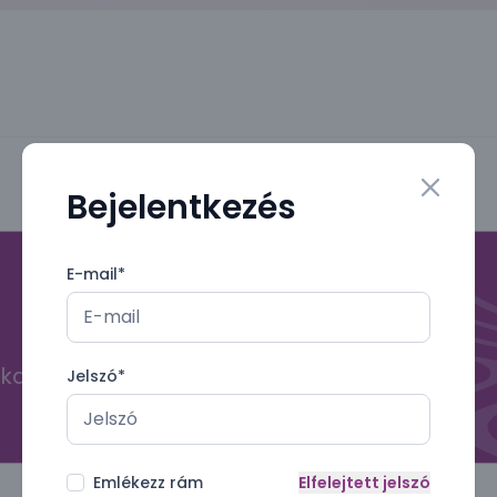
Bejelentkezés
Close mo
E-mail
*
kal
Jelszó
*
Emlékezz rám
Elfelejtett jelszó