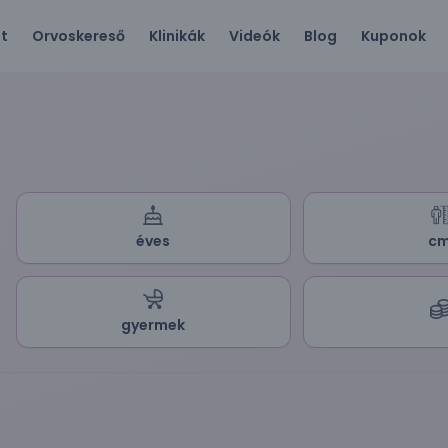
ót
Orvoskereső
Klinikák
Videók
Blog
Kuponok
éves
c
gyermek