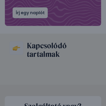
Írj egy naplót
Kapcsolódó
tartalmak
Szolgáltató vagy?