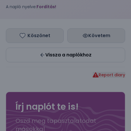
A napló nyelve:
Fordítás!
Köszönet
Követem
Vissza a naplókhoz
Report diary
Írj naplót te is!
Oszd meg tapasztalatodat
másokkal