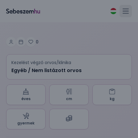
Open
0
Kezelést végző orvos/klinika
Egyéb / Nem listázott orvos
éves
cm
kg
gyermek