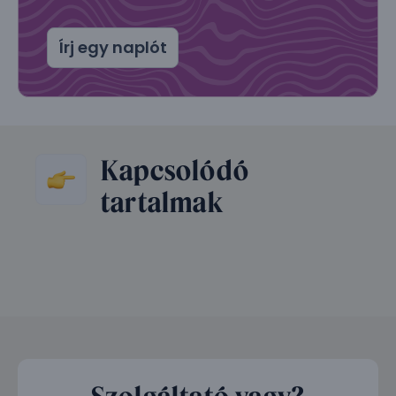
Írj egy naplót
Kapcsolódó
tartalmak
Szolgáltató vagy?