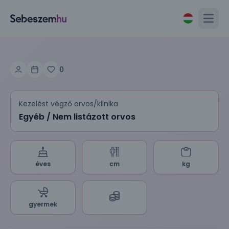
Open
0
Kezelést végző orvos/klinika
Egyéb / Nem listázott orvos
éves
cm
kg
gyermek