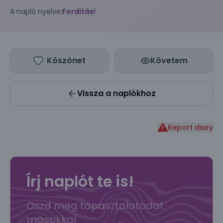
A napló nyelve:
Fordítás!
Köszönet
Követem
Vissza a naplókhoz
Report diary
Írj naplót te is!
Oszd meg tapasztalatodat
másokkal