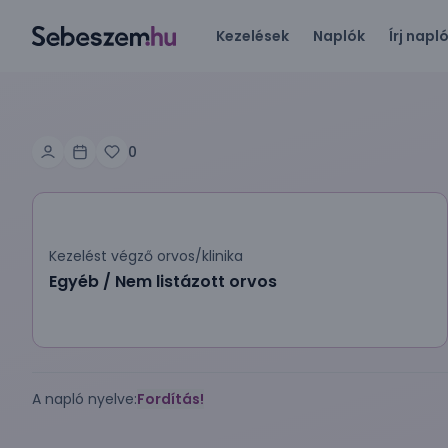
Kezelések
Naplók
Írj napl
0
Kezelést végző orvos/klinika
Egyéb / Nem listázott orvos
A napló nyelve:
Fordítás!