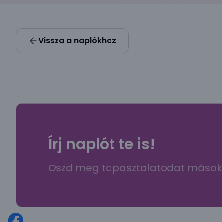
Vissza a naplókhoz
Írj naplót te is!
Oszd meg tapasztalatodat mások