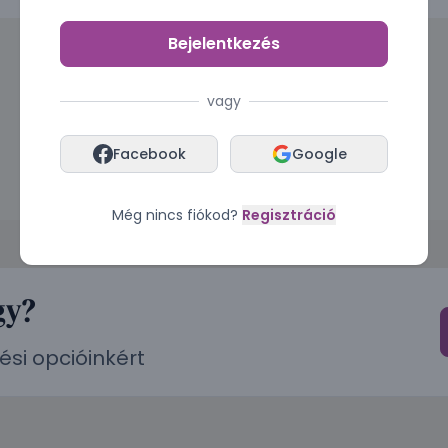
Bejelentkezés
vagy
Facebook
Google
Még nincs fiókod?
Regisztráció
gy?
ési opcióinkért