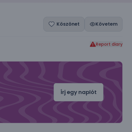
Köszönet
Követem
Report diary
dal
Írj egy naplót