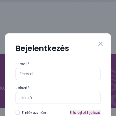
Bejelentkezés
Close mo
E-mail
*
kal
Jelszó
*
Emlékezz rám
Elfelejtett jelszó