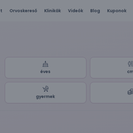
ót
Orvoskereső
Klinikák
Videók
Blog
Kuponok
éves
c
gyermek