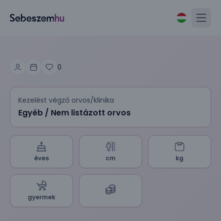
Open
0
Kezelést végző orvos/klinika
Egyéb / Nem listázott orvos
éves
cm
kg
gyermek