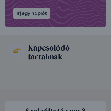
Írj egy naplót
Kapcsolódó
tartalmak
Szolgáltató vagy?