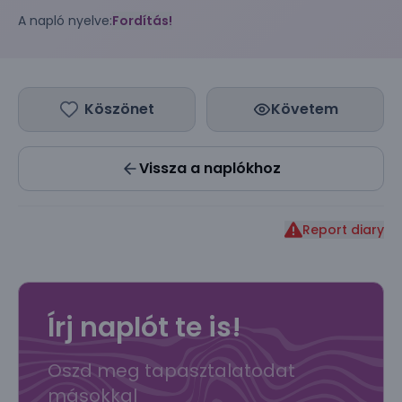
A napló nyelve:
Fordítás!
Köszönet
Követem
Vissza a naplókhoz
Report diary
Írj naplót te is!
Oszd meg tapasztalatodat
másokkal