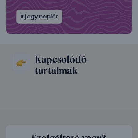
Írj egy naplót
Kapcsolódó
tartalmak
Szolgáltató vagy?