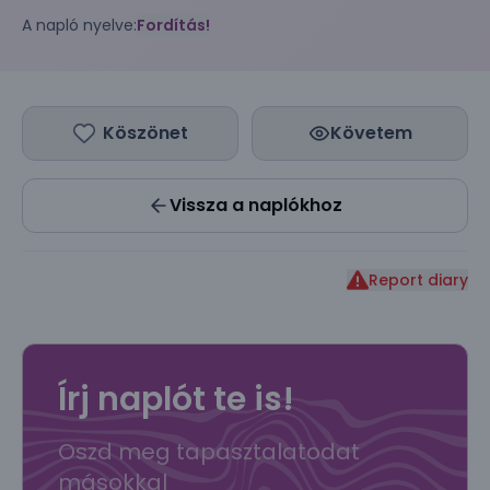
A napló nyelve:
Fordítás!
Köszönet
Követem
Vissza a naplókhoz
Report diary
Írj naplót te is!
Oszd meg tapasztalatodat
másokkal