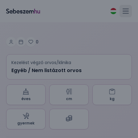
Open
0
Kezelést végző orvos/klinika
Egyéb / Nem listázott orvos
éves
cm
kg
gyermek