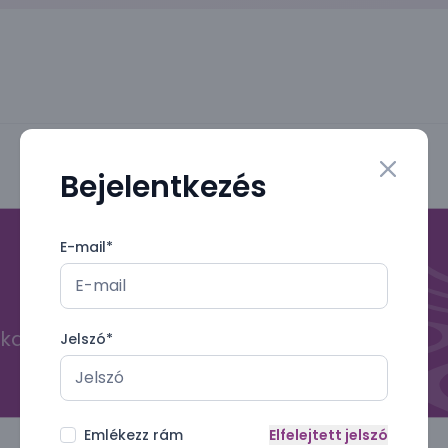
Bejelentkezés
Close mo
E-mail
*
kal
Jelszó
*
Emlékezz rám
Elfelejtett jelszó