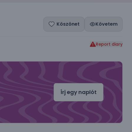
Köszönet
Követem
Report diary
dal
Írj egy naplót