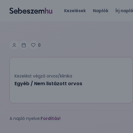
Kezelések
Naplók
Írj napl
0
Kezelést végző orvos/klinika
Egyéb / Nem listázott orvos
A napló nyelve:
Fordítás!