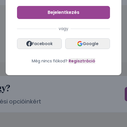
Bejelentkezés
vagy
Facebook
Google
Még nincs fiókod?
Regisztráció
gy?
ési opcióinkért