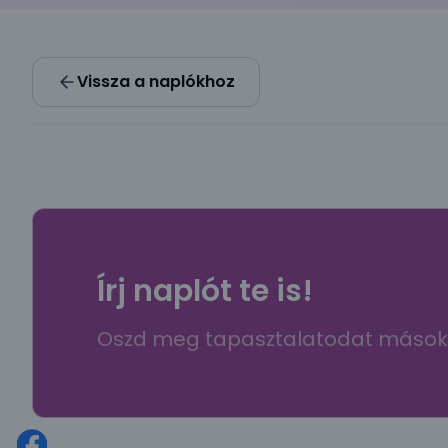
Vissza a naplókhoz
Írj naplót te is!
Oszd meg tapasztalatodat mások