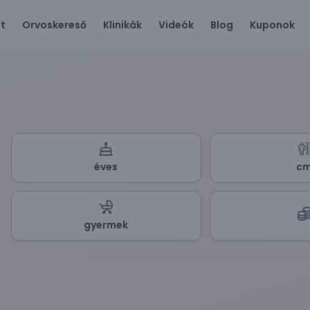
ót
Orvoskereső
Klinikák
Videók
Blog
Kuponok
éves
c
gyermek