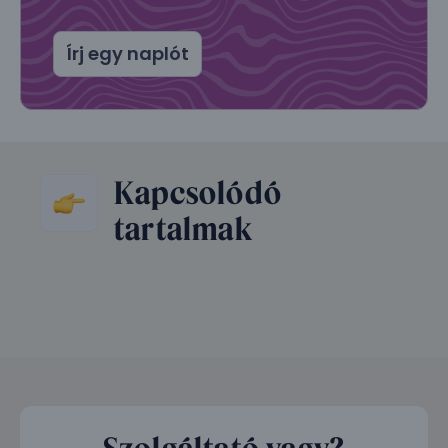
Írj egy naplót
Kapcsolódó
tartalmak
Szolgáltató vagy?