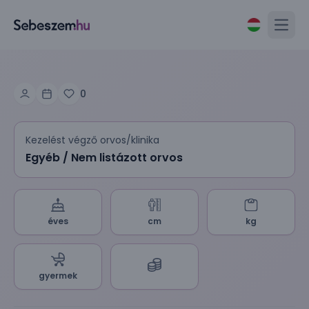
Open
0
Kezelést végző orvos/klinika
Egyéb / Nem listázott orvos
éves
cm
kg
gyermek