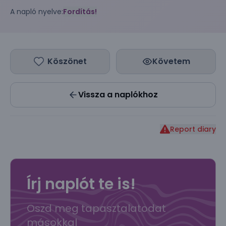
A napló nyelve:
Fordítás!
Köszönet
Követem
Vissza a naplókhoz
Report diary
Írj naplót te is!
Oszd meg tapasztalatodat
másokkal