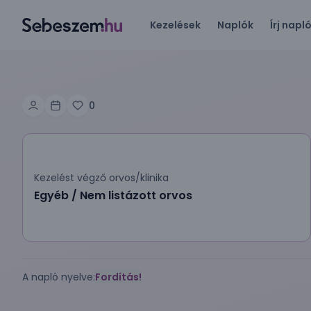
Kezelések
Naplók
Írj napl
0
Kezelést végző orvos/klinika
Egyéb / Nem listázott orvos
A napló nyelve:
Fordítás!