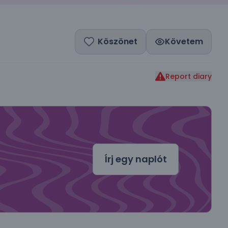
Köszönet
Követem
Report diary
dal
Írj egy naplót