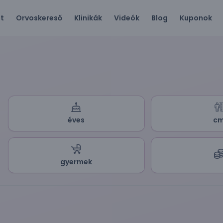
ót
Orvoskereső
Klinikák
Videók
Blog
Kuponok
éves
c
gyermek