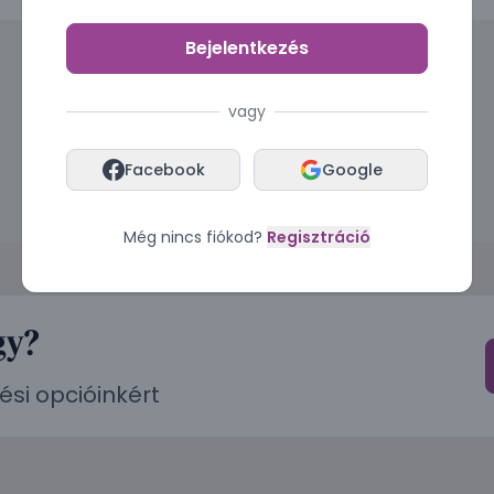
Bejelentkezés
vagy
Facebook
Google
Még nincs fiókod?
Regisztráció
gy?
ési opcióinkért