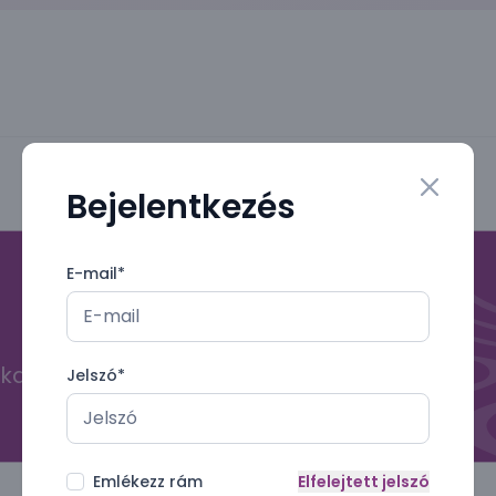
Bejelentkezés
Close mo
E-mail
*
kal
Jelszó
*
Emlékezz rám
Elfelejtett jelszó