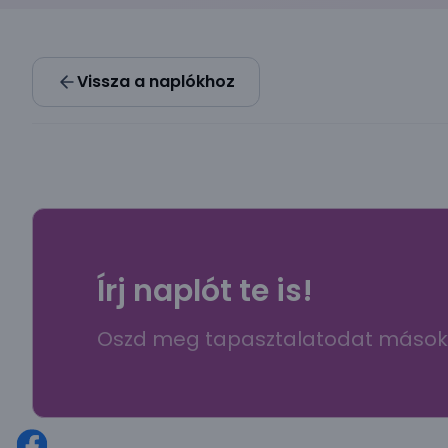
Vissza a naplókhoz
Írj naplót te is!
Oszd meg tapasztalatodat mások