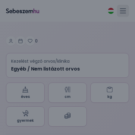
Open
0
Kezelést végző orvos/klinika
Egyéb / Nem listázott orvos
éves
cm
kg
gyermek