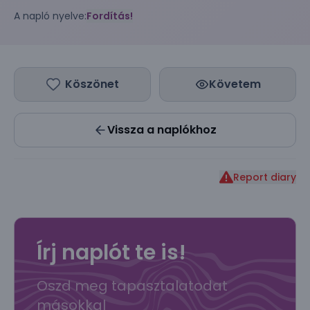
A napló nyelve:
Fordítás!
Köszönet
Követem
Vissza a naplókhoz
Report diary
Írj naplót te is!
Oszd meg tapasztalatodat
másokkal