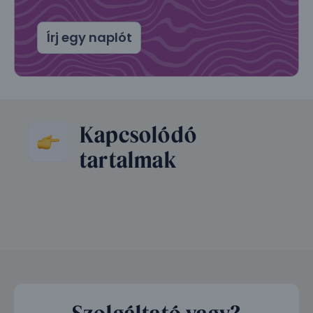
Írj egy naplót
Kapcsolódó
tartalmak
Szolgáltató vagy?