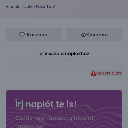
A napló nyelve:
Fordítás!
Köszönet
Követem
Vissza a naplókhoz
Report diary
Írj naplót te is!
Oszd meg tapasztalatodat
másokkal