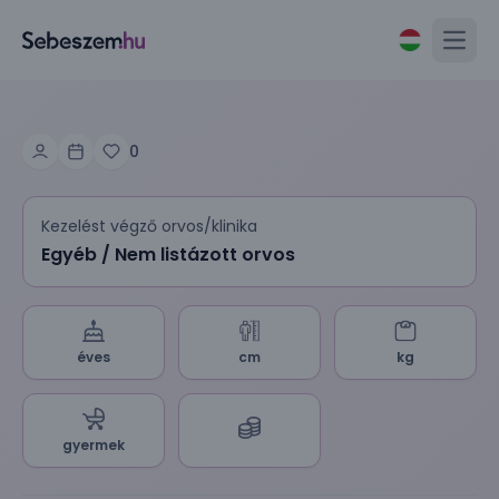
Open
0
Kezelést végző orvos/klinika
Egyéb / Nem listázott orvos
éves
cm
kg
gyermek