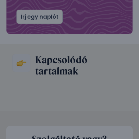
Írj egy naplót
Kapcsolódó
tartalmak
Szolgáltató vagy?