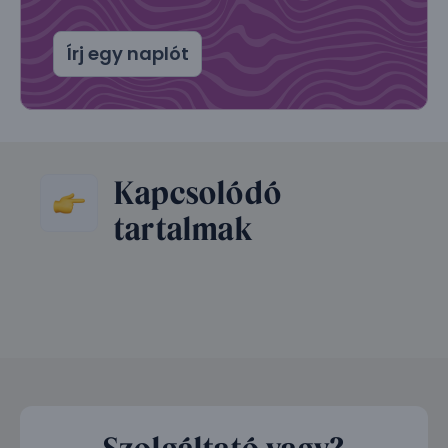
Írj egy naplót
Kapcsolódó
tartalmak
Szolgáltató vagy?