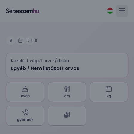
Open
0
Kezelést végző orvos/klinika
Egyéb / Nem listázott orvos
éves
cm
kg
gyermek