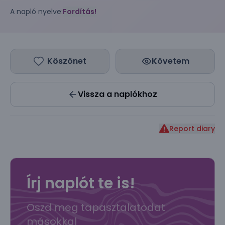
A napló nyelve:
Fordítás!
Köszönet
Követem
Vissza a naplókhoz
Report diary
Írj naplót te is!
Oszd meg tapasztalatodat
másokkal