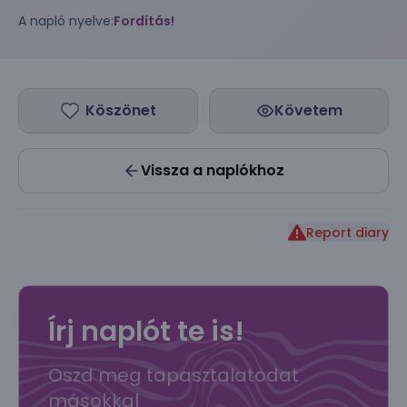
A napló nyelve:
Fordítás!
Köszönet
Követem
Vissza a naplókhoz
Report diary
Írj naplót te is!
Oszd meg tapasztalatodat
másokkal