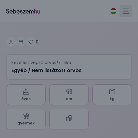
Open
0
Kezelést végző orvos/klinika
Egyéb / Nem listázott orvos
éves
cm
kg
gyermek