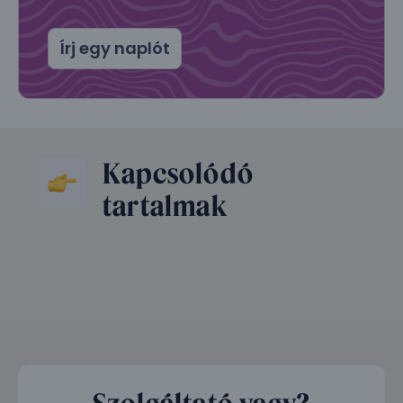
Írj egy naplót
Kapcsolódó
tartalmak
Szolgáltató vagy?