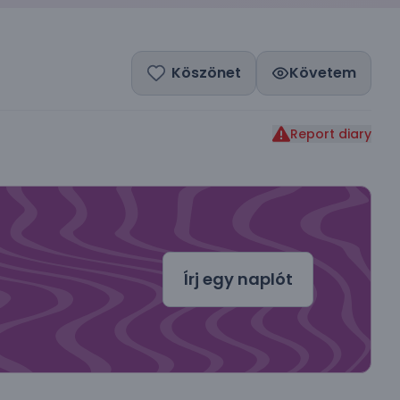
Köszönet
Követem
Report diary
dal
Írj egy naplót