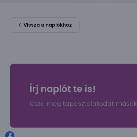
Vissza a naplókhoz
Írj naplót te is!
Oszd meg tapasztalatodat mások