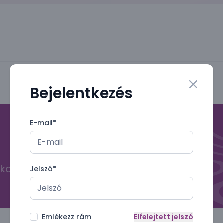
Bejelentkezés
Close mo
E-mail
*
kal
Jelszó
*
Emlékezz rám
Elfelejtett jelszó