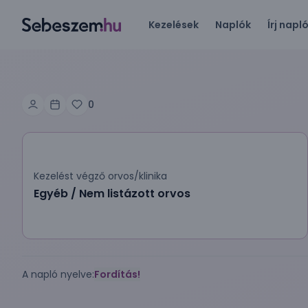
Kezelések
Naplók
Írj napl
0
Kezelést végző orvos/klinika
Egyéb / Nem listázott orvos
A napló nyelve:
Fordítás!