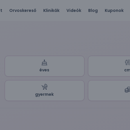
ót
Orvoskereső
Klinikák
Videók
Blog
Kuponok
éves
c
gyermek