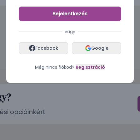
Bejelentkezés
vagy
Facebook
Google
Még nincs fiókod?
Regisztráció
gy?
ési opcióinkért