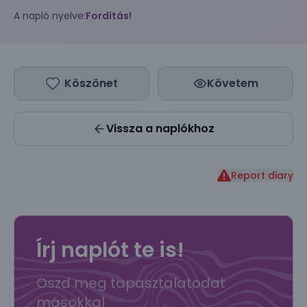
A napló nyelve:
Fordítás!
Köszönet
Követem
Vissza a naplókhoz
Report diary
Írj naplót te is!
Oszd meg tapasztalatodat
másokkal