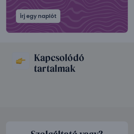
Írj egy naplót
Kapcsolódó
tartalmak
Szolgáltató vagy?