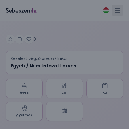
Open
0
Kezelést végző orvos/klinika
Egyéb / Nem listázott orvos
éves
cm
kg
gyermek